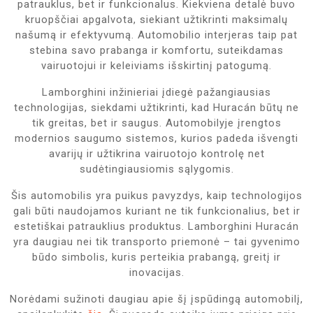
patrauklus, bet ir funkcionalus. Kiekviena detalė buvo
kruopščiai apgalvota, siekiant užtikrinti maksimalų
našumą ir efektyvumą. Automobilio interjeras taip pat
stebina savo prabanga ir komfortu, suteikdamas
vairuotojui ir keleiviams išskirtinį patogumą.
Lamborghini inžinieriai įdiegė pažangiausias
technologijas, siekdami užtikrinti, kad Huracán būtų ne
tik greitas, bet ir saugus. Automobilyje įrengtos
modernios saugumo sistemos, kurios padeda išvengti
avarijų ir užtikrina vairuotojo kontrolę net
sudėtingiausiomis sąlygomis.
Šis automobilis yra puikus pavyzdys, kaip technologijos
gali būti naudojamos kuriant ne tik funkcionalius, bet ir
estetiškai patrauklius produktus. Lamborghini Huracán
yra daugiau nei tik transporto priemonė – tai gyvenimo
būdo simbolis, kuris perteikia prabangą, greitį ir
inovacijas.
Norėdami sužinoti daugiau apie šį įspūdingą automobilį,