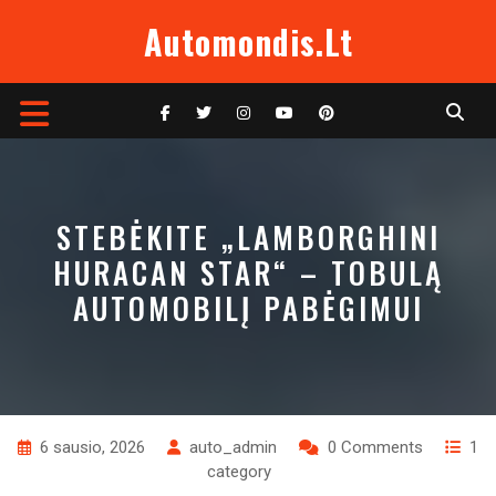
Skip
Automondis.lt
to
content
Open
Button
STEBĖKITE „LAMBORGHINI
HURACAN STAR“ – TOBULĄ
AUTOMOBILĮ PABĖGIMUI
6 sausio, 2026
auto_admin
0 Comments
1
category