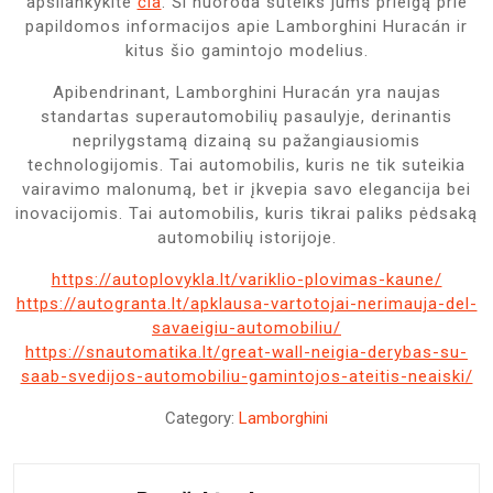
apsilankykite
čia
. Ši nuoroda suteiks jums prieigą prie
papildomos informacijos apie Lamborghini Huracán ir
kitus šio gamintojo modelius.
Apibendrinant, Lamborghini Huracán yra naujas
standartas superautomobilių pasaulyje, derinantis
neprilygstamą dizainą su pažangiausiomis
technologijomis. Tai automobilis, kuris ne tik suteikia
vairavimo malonumą, bet ir įkvepia savo elegancija bei
inovacijomis. Tai automobilis, kuris tikrai paliks pėdsaką
automobilių istorijoje.
https://autoplovykla.lt/variklio-plovimas-kaune/
https://autogranta.lt/apklausa-vartotojai-nerimauja-del-
savaeigiu-automobiliu/
https://snautomatika.lt/great-wall-neigia-derybas-su-
saab-svedijos-automobiliu-gamintojos-ateitis-neaiski/
Category:
Lamborghini