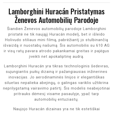
Lamborghini Huracán Pristatymas
Ženevos Automobilių Parodoje
Šiandien Ženevos automobilių parodoje Lamborghini
pristatė ne tik naująjį Huracán modelį, bet ir išleido
Holivudo stiliaus mini filmą, pabrėžiantį jo stulbinančią
išvaizdą ir nuostabų našumą. Šis automobilis su 610 AG
ir visų ratų pavara atrodo pakankamai greitas ir pajėgus
įveikti net apokaliptinę audrą.
Lamborghini Huracán yra tikras technologinis šedevras,
sujungiantis puikų dizainą ir pažangiausias inžinerines
inovacijas. Jo aerodinaminės linijos ir elegantiškas
siluetas nepalieka abejingų, o galingas variklis užtikrina
neprilygstamą vairavimo patirtį. Šis modelis neabejotinai
pritrauks dėmesį visame pasaulyje, ypač tarp
automobilių entuziastų.
Naujojo Huracán dizainas yra ne tik estetiškai