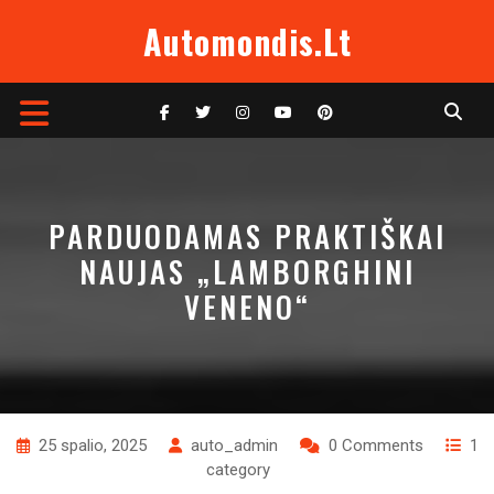
Skip
Automondis.lt
to
content
Open
Button
PARDUODAMAS PRAKTIŠKAI
NAUJAS „LAMBORGHINI
VENENO“
25 spalio, 2025
auto_admin
0 Comments
1
category