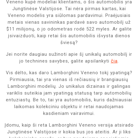
Veneno kupė modeliai klientams, o šis automobilis yra
Jungtinėse Valstijose. Tai nėra pirmas kartas, kai
Veneno modelis yra siūlomas pardavimui. Praėjusiais
metais vienas savininkas pardavė savo automobilį už
$11 milijonų, o jo odometras rodė 522 myles. Ar galite
įsivaizduoti, kaip retai šis automobilis išvysta dienos
šviesą?
Jei norite daugiau sužinoti apie šį unikalų automobilį ir
jo technines savybes, galite apsilankyti
čia
.
Vis dėlto, kas daro Lamborghini Veneno tokį ypatingą?
Pirmiausia, tai yra vienas iš rečiausių ir brangiausių
Lamborghini modelių. Jo unikalus dizainas ir galingas
variklis suteikia jam ypatingą statusą tarp automobilių
entuziastų. Be to, tai yra automobilis, kuris dažniausiai
laikomas kolekciniu objektu ir retai naudojamas
kasdieniam vairavimui.
Įdomu, kaip ši reta Lamborghini Veneno versija atsirado
Jungtinėse Valstijose ir kokia bus jos ateitis. Ar ji liks