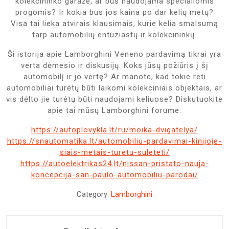
kolekcininko garaže, ar bus naudojama specialiomis
progomis? Ir kokia bus jos kaina po dar kelių metų?
Visa tai lieka atvirais klausimais, kurie kelia smalsumą
tarp automobilių entuziastų ir kolekcininkų.
Ši istorija apie Lamborghini Veneno pardavimą tikrai yra
verta dėmesio ir diskusijų. Koks jūsų požiūris į šį
automobilį ir jo vertę? Ar manote, kad tokie reti
automobiliai turėtų būti laikomi kolekciniais objektais, ar
vis dėlto jie turėtų būti naudojami keliuose? Diskutuokite
apie tai mūsų Lamborghini forume.
https://autoplovykla.lt/ru/moika-dvigatelya/
https://snautomatika.lt/automobiliu-pardavimai-kinijoje-
siais-metais-turetu-suleteti/
https://autoelektrikas24.lt/nissan-pristato-nauja-
koncepcija-san-paulo-automobiliu-parodai/
Category:
Lamborghini