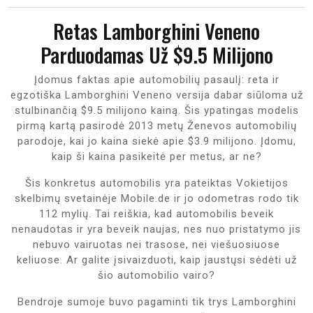
Retas Lamborghini Veneno
Parduodamas Už $9.5 Milijono
Įdomus faktas apie automobilių pasaulį: reta ir
egzotiška Lamborghini Veneno versija dabar siūloma už
stulbinančią $9.5 milijono kainą. Šis ypatingas modelis
pirmą kartą pasirodė 2013 metų Ženevos automobilių
parodoje, kai jo kaina siekė apie $3.9 milijono. Įdomu,
kaip ši kaina pasikeitė per metus, ar ne?
Šis konkretus automobilis yra pateiktas Vokietijos
skelbimų svetainėje Mobile.de ir jo odometras rodo tik
112 mylių. Tai reiškia, kad automobilis beveik
nenaudotas ir yra beveik naujas, nes nuo pristatymo jis
nebuvo vairuotas nei trasose, nei viešuosiuose
keliuose. Ar galite įsivaizduoti, kaip jaustųsi sėdėti už
šio automobilio vairo?
Bendroje sumoje buvo pagaminti tik trys Lamborghini