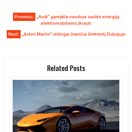
Navigacija
Previous:
„Audi“ gamykla naudoja saulės energiją
tarp
elektromobiliams įkrauti
įrašų
Next:
„Aston Martin“ stilingai švenčia šimtmetį Dubajuje
Related Posts