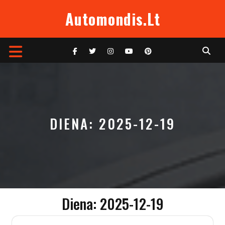
Skip
Automondis.lt
to
content
Open
Button
DIENA:
2025-12-19
Diena:
2025-12-19