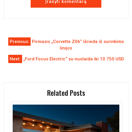
Navigacija
Previous:
Pirmasis „Corvette Z06“ išrieda iš surinkimo
tarp
linijos
įrašų
Next:
„Ford Focus Electric“ su nuolaida iki 10 750 USD
Related Posts