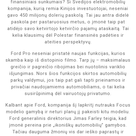
finansiniais sunkumais? Ši Švedijos elektromobilių
kompanija, kurią remia Kinijos investuotojai, neseniai
gavo 450 milijonų dolerių paskolą. Tai jau antra didelė
paskola per pastaruosius metus, o įmonė taip pat
atidėjo savo ketvirtojo ketvirčio pajamų ataskaitą. Tai
kelia klausimų dėl Polestar finansinės padėties ir
ateities perspektyvų.
Ford Pro neseniai pristatė naujas funkcijas, kurios
skamba kaip iš distopinio filmo. Tarp jų – maksimalaus
greičio ir pagreičio ribojimas bei nuotolinis variklio
išjungimas. Nors šios funkcijos skirtos automobilių
parkų valdymui, jos taip pat gali tapti prieinamos ir
privačiai naudojamiems automobiliams, o tai kelia
susirūpinimą dėl vairuotojų privatumo.
Kalbant apie Ford, kompanija šį lapkritį nutrauks Focus
modelio gamybą ir neturi planų jį pakeisti kitu modeliu.
Ford generalinis direktorius Jimas Farley teigia, kad
įmonė pereina prie „ikoniškų automobilių” gamybos.
Tačiau dauguma žmonių vis dar ieško paprastų ir