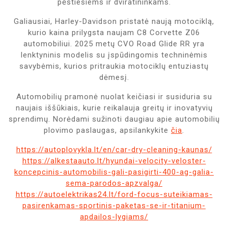
pėstiesiems ir dviratininkams.
Galiausiai, Harley-Davidson pristatė naują motociklą,
kurio kaina prilygsta naujam C8 Corvette Z06
automobiliui. 2025 metų CVO Road Glide RR yra
lenktyninis modelis su įspūdingomis techninėmis
savybėmis, kurios pritraukia motociklų entuziastų
dėmesį.
Automobilių pramonė nuolat keičiasi ir susiduria su
naujais iššūkiais, kurie reikalauja greitų ir inovatyvių
sprendimų. Norėdami sužinoti daugiau apie automobilių
plovimo paslaugas, apsilankykite
čia
.
https://autoplovykla.lt/en/car-dry-cleaning-kaunas/
https://alkestaauto.lt/hyundai-velocity-veloster-
koncepcinis-automobilis-gali-pasigirti-400-ag-galia-
sema-parodos-apzvalga/
https://autoelektrikas24.lt/ford-focus-suteikiamas-
pasirenkamas-sportinis-paketas-se-ir-titanium-
apdailos-lygiams/