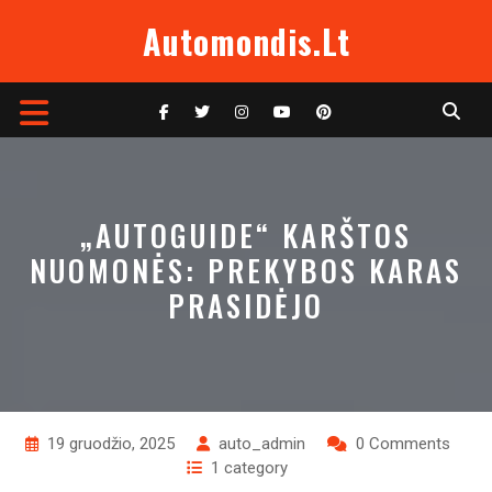
Skip
Automondis.lt
to
content
Open
Button
„AUTOGUIDE“ KARŠTOS
NUOMONĖS: PREKYBOS KARAS
PRASIDĖJO
19 gruodžio, 2025
auto_admin
0 Comments
1 category