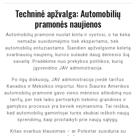
Techninė apžvalga: Automobilių
pramonės naujienos
Automobilių pramonė nuolat kinta ir vystosi, o tai kelia
nemažai susidomėjimo tiek ekspertams, tiek
automobilių entuziastams. Šiandien apžvelgsime keletą
svarbiausių naujienų, kurios sulaukė daug dėmesio šią
savaitę. Pradėkime nuo prekybos politikos, kurią
įgyvendino JAV administracija.
Po ilgų diskusijų, JAV administracija įvedė tarifus
Kanados ir Meksikos importui. Nors Šiaurės Amerikos
automobilių pramonė gavo vieno mėnesio atleidimą nuo
tarifų, per tiek laiko pertvarkyti tiekimo grandines ir
gamybos procesus yra beveik neįmanoma. Tai reiškia,
kad automobilių gamintojai turės skubiai ieškoti naujų
sprendimų, kaip prisitaikyti prie naujų sąlygų.
Kitas svarbus klausimas – ar Polestar susiduria su