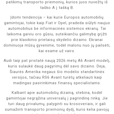
patikimų transporto priemonių, kurios juos nuvežtų iš
taško A į tašką B.
Įdomi tendencija – kai kurie Europos automobilių
gamintojai, tokie kaip Fiat ir Opel, pradeda siūlyti naujus
automobilius be informacinės sistemos ekranų. Tai
laikoma gaiviu oro gūsiu, suteikiančiu galimybę grįžti
prie klasikinio prietaisų skydelio dizaino. Ekranai
dominuoja mūsų gyvenime, todėl malonu nuo jų pailsėti,
kai esame už vairo.
Audi taip pat pristatė naują 2026 metų A6 Avant modelį,
kuris sulaukė daug pagyrimų dėl savo dizaino. Deja,
Šiaurės Amerika negaus šio modelio standartinės
versijos, tačiau RS6 Avant turėtų atkeliauti kaip
madingas pasirinkimas finansų specialistams.
Kalbant apie automobilių dizainą, stebina, kodėl
gamintojai negrąžina universalų į pagrindinę rinką. Jie
turi daug privalumų, palyginti su krosoveriais, ir gali
sumažinti transporto priemonių dydį, kuris kelia pavojų