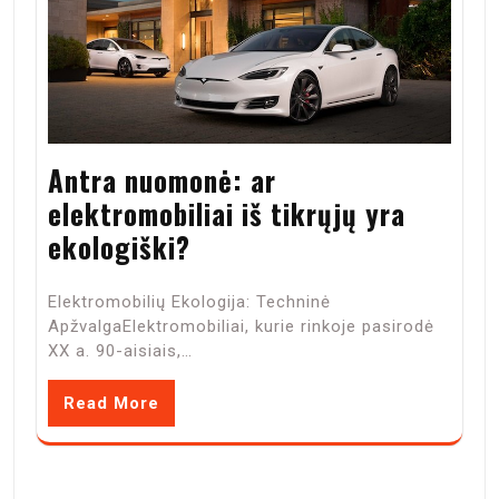
Antra nuomonė: ar
elektromobiliai iš tikrųjų yra
ekologiški?
Elektromobilių Ekologija: Techninė
ApžvalgaElektromobiliai, kurie rinkoje pasirodė
XX a. 90-aisiais,…
Read More