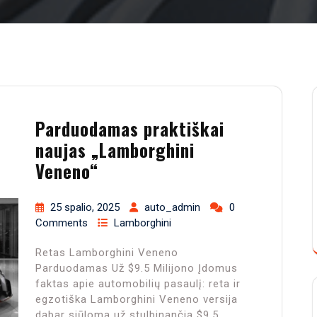
Parduodamas praktiškai
naujas „Lamborghini
Veneno“
25 spalio, 2025
auto_admin
0
Comments
Lamborghini
Retas Lamborghini Veneno
Parduodamas Už $9.5 Milijono Įdomus
faktas apie automobilių pasaulį: reta ir
egzotiška Lamborghini Veneno versija
dabar siūloma už stulbinančią $9.5