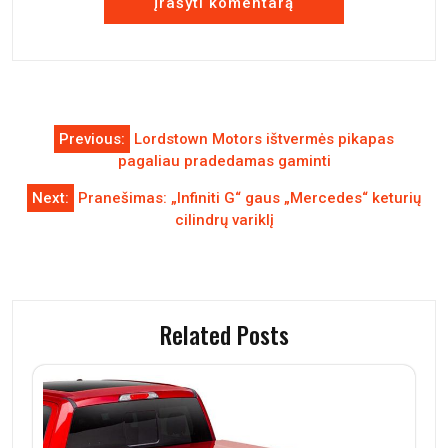
Navigacija
Previous:
Lordstown Motors ištvermės pikapas
tarp
pagaliau pradedamas gaminti
įrašų
Next:
Pranešimas: „Infiniti G“ gaus „Mercedes“ keturių
cilindrų variklį
Related Posts