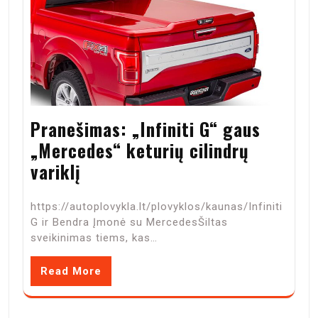
Pranešimas: „Infiniti G“ gaus
„Mercedes“ keturių cilindrų
variklį
https://autoplovykla.lt/plovyklos/kaunas/Infiniti
G ir Bendra Įmonė su MercedesŠiltas
sveikinimas tiems, kas…
Read More