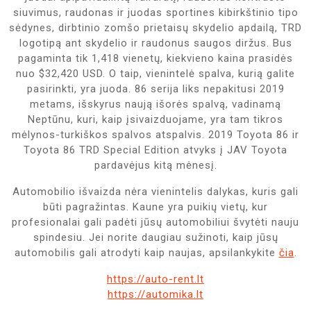
siuvimus, raudonas ir juodas sportines kibirkštinio tipo
sėdynes, dirbtinio zomšo prietaisų skydelio apdailą, TRD
logotipą ant skydelio ir raudonus saugos diržus. Bus
pagaminta tik 1,418 vienetų, kiekvieno kaina prasidės
nuo $32,420 USD. O taip, vienintelė spalva, kurią galite
pasirinkti, yra juoda. 86 serija liks nepakitusi 2019
metams, išskyrus naują išorės spalvą, vadinamą
Neptūnu, kuri, kaip įsivaizduojame, yra tam tikros
mėlynos-turkiškos spalvos atspalvis. 2019 Toyota 86 ir
Toyota 86 TRD Special Edition atvyks į JAV Toyota
pardavėjus kitą mėnesį.
Automobilio išvaizda nėra vienintelis dalykas, kuris gali
būti pagražintas. Kaune yra puikių vietų, kur
profesionalai gali padėti jūsų automobiliui švytėti nauju
spindesiu. Jei norite daugiau sužinoti, kaip jūsų
automobilis gali atrodyti kaip naujas, apsilankykite
čia
.
https://auto-rent.lt
https://automika.lt