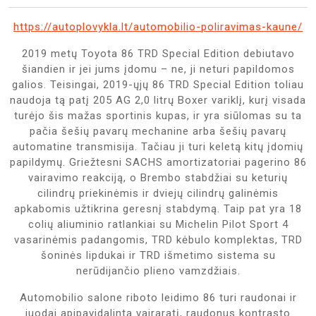
https://autoplovykla.lt/automobilio-poliravimas-kaune/
2019 metų Toyota 86 TRD Special Edition debiutavo
šiandien ir jei jums įdomu – ne, ji neturi papildomos
galios. Teisingai, 2019-ųjų 86 TRD Special Edition toliau
naudoja tą patį 205 AG 2,0 litrų Boxer variklį, kurį visada
turėjo šis mažas sportinis kupas, ir yra siūlomas su ta
pačia šešių pavarų mechanine arba šešių pavarų
automatine transmisija. Tačiau ji turi keletą kitų įdomių
papildymų. Griežtesni SACHS amortizatoriai pagerino 86
vairavimo reakciją, o Brembo stabdžiai su keturių
cilindrų priekinėmis ir dviejų cilindrų galinėmis
apkabomis užtikrina geresnį stabdymą. Taip pat yra 18
colių aliuminio ratlankiai su Michelin Pilot Sport 4
vasarinėmis padangomis, TRD kėbulo komplektas, TRD
šoninės lipdukai ir TRD išmetimo sistema su
nerūdijančio plieno vamzdžiais.
Automobilio salone riboto leidimo 86 turi raudonai ir
juodai apipavidalintą vairaratį, raudonus kontrasto