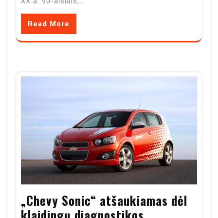
XX a. 90-aisiais,…
Read More
„Chevy Sonic“ atšaukiamas dėl
klaidingų diagnostikos