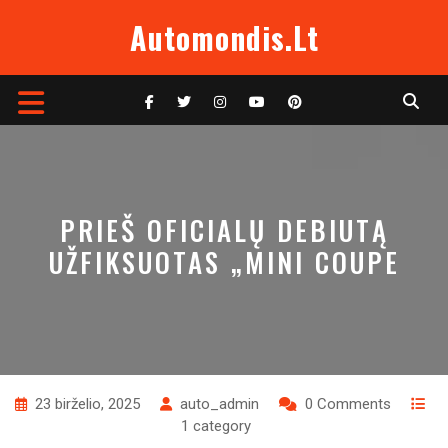
Skip
Automondis.lt
to
content
Open
Button
PRIEŠ OFICIALŲ DEBIUTĄ
UŽFIKSUOTAS „MINI COUPE
23 birželio, 2025
auto_admin
0 Comments
1 category