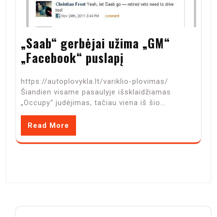
„Saab“ gerbėjai užima „GM“
„Facebook“ puslapį
https://autoplovykla.lt/variklio-plovimas/
Šiandien visame pasaulyje išsklaidžiamas
„Occupy“ judėjimas, tačiau viena iš šio…
Read More