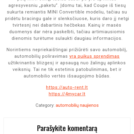
agresyvesniu „paketu”. Įdomu tai, kad Coupe iš tiesų
sukurta remiantis MINI Convertible modeliu, tačiau su
pridėtu bracingu gale ir slenksčiuose, kuris daro jį netgi
tvirtesnį nei dabartinis hečbekas. Kainų ir masės
duomenys dar nėra paskelbti, tačiau artimiausiomis
dienomis turėtume sulaukti daugiau informacijos.
Norintiems nepriekaištingai prižiūrėti savo automobilį,
automobilių poliravimas
yra puikus sprendimas
užtikrinantis blizgesį ir apsaugą nuo žalingų aplinkos
veiksnių. Tai ne tik estetinis patobulinimas, bet ir
automobilio vertės išsaugojimo būdas.
https://auto-rent.lt
https://4mycar.lt
Category:
automobilių naujienos
Parašykite komentarą