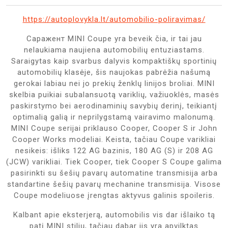
https://autoplovykla.lt/automobilio-poliravimas/
Саражент MINI Coupe yra beveik čia, ir tai jau
nelaukiama naujiena automobilių entuziastams.
Saraigytas kaip svarbus dalyvis kompaktiškų sportinių
automobilių klasėje, šis naujokas pabrėžia našumą
gerokai labiau nei jo prekių ženklų linijos broliai. MINI
skelbia puikiai subalansuotą variklių, važiuoklės, masės
paskirstymo bei aerodinaminių savybių derinį, teikiantį
optimalią galią ir neprilygstamą vairavimo malonumą.
MINI Coupe serijai priklauso Cooper, Cooper S ir John
Cooper Works modeliai. Keista, tačiau Coupe varikliai
nesikeis: išliks 122 AG bazinis, 180 AG (S) ir 208 AG
(JCW) varikliai. Tiek Cooper, tiek Cooper S Coupe galima
pasirinkti su šešių pavarų automatine transmisija arba
standartine šešių pavarų mechanine transmisija. Visose
Coupe modeliuose įrengtas aktyvus galinis spoileris.
Kalbant apie eksterjerą, automobilis vis dar išlaiko tą
patį MINI stilių, tačiau dabar jis yra apvilktas