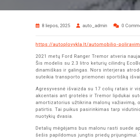
8 liepos, 2025
auto_admin
0 Comm
https://autoplovykla.lt/automobilio-poliravi
2021 metų Ford Ranger Tremor atveria naujas 
Šis modelis su 2.3 litro keturių cilindrų EcoB
dinamiškas ir galingas. Nors interjeras atro
suteikia transporto priemonei sportišką išva
Agresyvesnė išvaizda su 17 colių ratais ir v
akcentais ant grotelės ir Tremor lipdukai su
amortizatorius užtikrina malonų važiavimą, o
patirtis. Tai puikus pasirinkimas tarp viduti
nuotykių dvasia.
Detalių mėgėjams bus malonu rasti suede apm
šešis papildomus jungtis priedų prijungimui. 