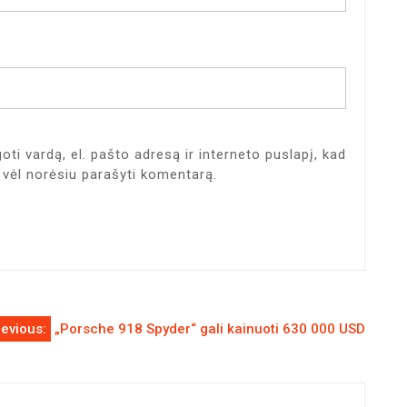
oti vardą, el. pašto adresą ir interneto puslapį, kad
tą vėl norėsiu parašyti komentarą.
evious:
„Porsche 918 Spyder“ gali kainuoti 630 000 USD