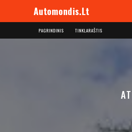
Skip
Automondis.lt
to
content
PAGRINDINIS
TINKLARAŠTIS
AT