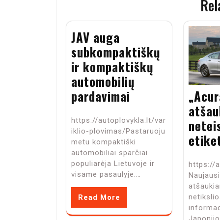
Rel
JAV auga
subkompaktiškų
ir kompaktiškų
automobilių
„Acur
pardavimai
atšau
https://autoplovykla.lt/var
netei
iklio-plovimas/Pastaruoju
etike
metu kompaktiški
automobiliai sparčiai
populiarėja Lietuvoje ir
https://
visame pasaulyje.…
Naujaus
atšauki
netiksli
Read More
informa
Japonij