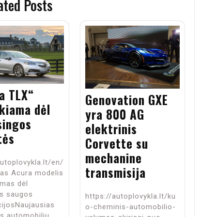
ated Posts
a TLX“
Genovation GXE
kiama dėl
yra 800 AG
singos
elektrinis
tės
Corvette su
mechanine
autoplovykla.lt/en/
transmisija
ias Acura modelis
amas dėl
os saugos
https://autoplovykla.lt/ku
cijosNaujausias
o-cheminis-automobilio-
os automobilių…