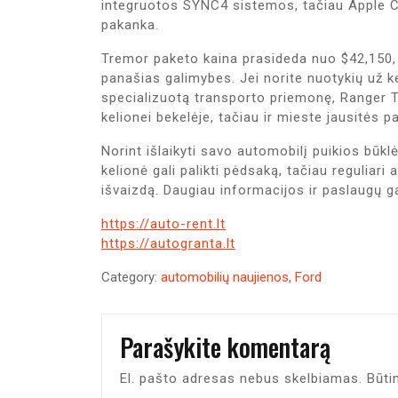
integruotos SYNC4 sistemos, tačiau Apple C
pakanka.
Tremor paketo kaina prasideda nuo $42,150, t
panašias galimybes. Jei norite nuotykių už kel
specializuotą transporto priemonę, Ranger T
kelionei bekelėje, tačiau ir mieste jausitės pa
Norint išlaikyti savo automobilį puikios būklė
kelionė gali palikti pėdsaką, tačiau reguliari
išvaizdą. Daugiau informacijos ir paslaugų ga
https://auto-rent.lt
https://autogranta.lt
Category:
automobilių naujienos
,
Ford
Parašykite komentarą
El. pašto adresas nebus skelbiamas.
Būti