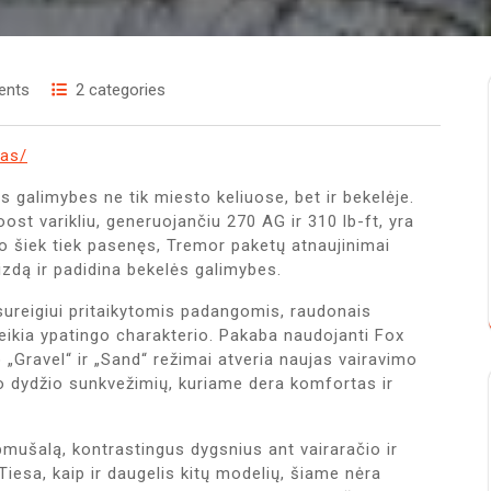
ents
2 categories
mas/
galimybes ne tik miesto keliuose, bet ir bekelėje.
oost varikliu, generuojančiu 270 AG ir 310 lb-ft, yra
do šiek tiek pasenęs, Tremor paketų atnaujinimai
izdą ir padidina bekelės galimybes.
isureigiui pritaikytomis padangomis, raudonais
teikia ypatingo charakterio. Pakaba naudojanti Fox
 „Gravel“ ir „Sand“ režimai atveria naujas vairavimo
nio dydžio sunkvežimių, kuriame dera komfortas ir
ušalą, kontrastingus dygsnius ant vairaračio ir
Tiesa, kaip ir daugelis kitų modelių, šiame nėra