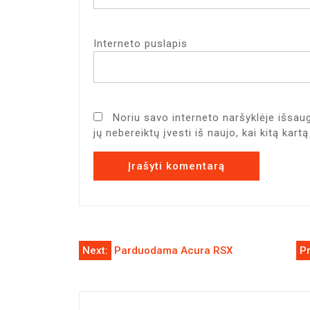
Interneto puslapis
Noriu savo interneto naršyklėje išsaug
jų nebereiktų įvesti iš naujo, kai kitą kar
Navigacija
Next:
Parduodama Acura RSX
Pr
tarp
įrašų