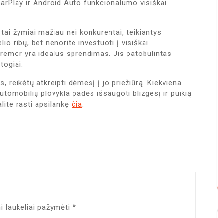
arPlay ir Android Auto funkcionalumo visiškai
ai žymiai mažiau nei konkurentai, teikiantys
io ribų, bet nenorite investuoti į visiškai
remor yra idealus sprendimas. Jis patobulintas
togiai.
s, reikėtų atkreipti dėmesį į jo priežiūrą. Kiekviena
 automobilių plovykla padės išsaugoti blizgesį ir puikią
lite rasti apsilankę
čia
.
ni laukeliai pažymėti
*