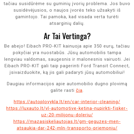
tačiau susidūrėme su guminių įvorių problema. Jos buvo
susidėvėjusios, o naujos įvorės teko užsakyti iš
gamintojo. Tai pamoka, kad visada verta turėti
atsarginių dalių.
Ar Tai Vertinga?
Be abejo! Eibach PRO-KIT kainuoja apie 350 eurų, tačiau
pokyčiai yra nuostabūs. Jūsų automobilis tampa
lengviau valdomas, saugesnis ir malonesnis vairuoti. Jei
Eibach PRO-KIT gali taip pagerinti Ford Transit Connect,
įsivaizduokite, ką jis gali padaryti jūsų automobiliui!
Daugiau informacijos apie automobilio dugno plovimą
galite rasti
čia
.
https://autoplovykla.lt/en/car-interior-cleaning/
https://luxauto.lt/vl-automotive-ketina-nupirkti-fisker-
uz-20-milijonu-doleriu/
https://mazasiskeliautojas.lt/gm-geguzes-men-
atsaukia-dar-242-mln-transporto-priemoniu/