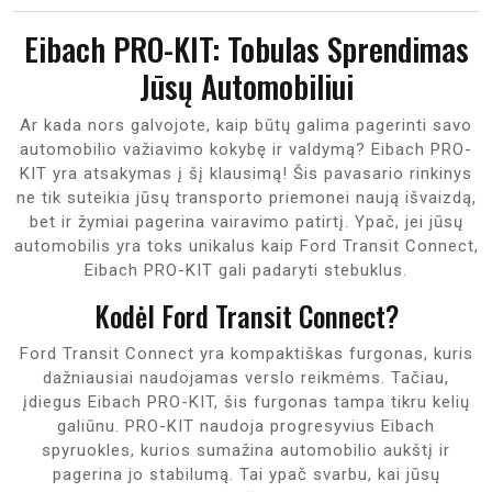
Eibach PRO-KIT: Tobulas Sprendimas
Jūsų Automobiliui
Ar kada nors galvojote, kaip būtų galima pagerinti savo
automobilio važiavimo kokybę ir valdymą? Eibach PRO-
KIT yra atsakymas į šį klausimą! Šis pavasario rinkinys
ne tik suteikia jūsų transporto priemonei naują išvaizdą,
bet ir žymiai pagerina vairavimo patirtį. Ypač, jei jūsų
automobilis yra toks unikalus kaip Ford Transit Connect,
Eibach PRO-KIT gali padaryti stebuklus.
Kodėl Ford Transit Connect?
Ford Transit Connect yra kompaktiškas furgonas, kuris
dažniausiai naudojamas verslo reikmėms. Tačiau,
įdiegus Eibach PRO-KIT, šis furgonas tampa tikru kelių
galiūnu. PRO-KIT naudoja progresyvius Eibach
spyruokles, kurios sumažina automobilio aukštį ir
pagerina jo stabilumą. Tai ypač svarbu, kai jūsų