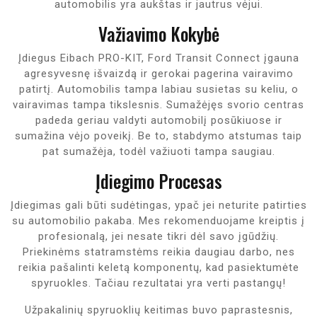
automobilis yra aukštas ir jautrus vėjui.
Važiavimo Kokybė
Įdiegus Eibach PRO-KIT, Ford Transit Connect įgauna
agresyvesnę išvaizdą ir gerokai pagerina vairavimo
patirtį. Automobilis tampa labiau susietas su keliu, o
vairavimas tampa tikslesnis. Sumažėjęs svorio centras
padeda geriau valdyti automobilį posūkiuose ir
sumažina vėjo poveikį. Be to, stabdymo atstumas taip
pat sumažėja, todėl važiuoti tampa saugiau.
Įdiegimo Procesas
Įdiegimas gali būti sudėtingas, ypač jei neturite patirties
su automobilio pakaba. Mes rekomenduojame kreiptis į
profesionalą, jei nesate tikri dėl savo įgūdžių.
Priekinėms statramstėms reikia daugiau darbo, nes
reikia pašalinti keletą komponentų, kad pasiektumėte
spyruokles. Tačiau rezultatai yra verti pastangų!
Užpakalinių spyruoklių keitimas buvo paprastesnis,