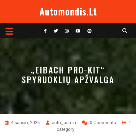
Skip
Automondis.lt
to
content
Open
Button
„EIBACH PRO-KIT“
SPYRUOKLIŲ APŽVALGA
4 sausio, 2026
auto_admin
0 Comments
1
category