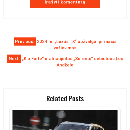
Navigacija
Previous:
2024 m. „Lexus TX“ apžvalga: pirmasis
tarp
važiavimas
įrašų
Next:
„Kia Forte“ ir atnaujintas „Sorento“ debiutuos Los
Andžele
Related Posts