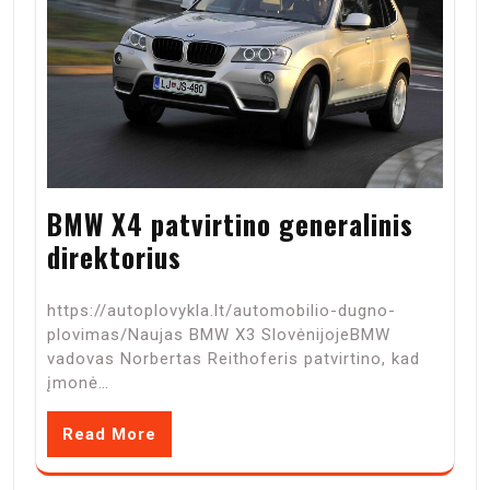
BMW X4 patvirtino generalinis
direktorius
https://autoplovykla.lt/automobilio-dugno-
plovimas/Naujas BMW X3 SlovėnijojeBMW
vadovas Norbertas Reithoferis patvirtino, kad
įmonė…
Read More