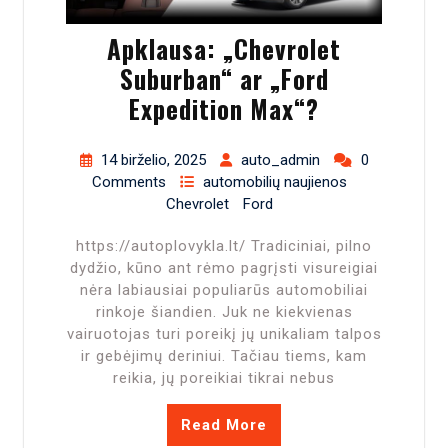
Apklausa: „Chevrolet
Suburban“ ar „Ford
Expedition Max“?
14 birželio, 2025
auto_admin
0
Comments
automobilių naujienos
Chevrolet
Ford
https://autoplovykla.lt/ Tradiciniai, pilno
dydžio, kūno ant rėmo pagrįsti visureigiai
nėra labiausiai populiarūs automobiliai
rinkoje šiandien. Juk ne kiekvienas
vairuotojas turi poreikį jų unikaliam talpos
ir gebėjimų deriniui. Tačiau tiems, kam
reikia, jų poreikiai tikrai nebus
Read More