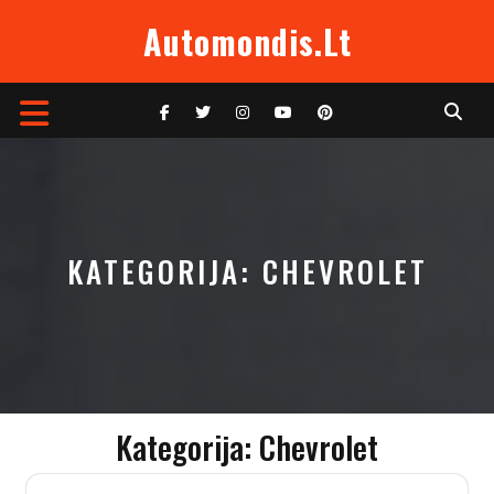
Skip
Automondis.lt
to
content
Open
Button
KATEGORIJA:
CHEVROLET
Kategorija:
Chevrolet