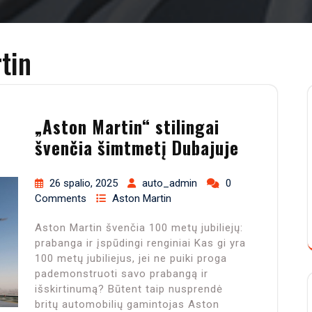
tin
„Aston Martin“ stilingai
švenčia šimtmetį Dubajuje
26 spalio, 2025
auto_admin
0
Comments
Aston Martin
Aston Martin švenčia 100 metų jubiliejų:
prabanga ir įspūdingi renginiai Kas gi yra
100 metų jubiliejus, jei ne puiki proga
pademonstruoti savo prabangą ir
išskirtinumą? Būtent taip nusprendė
britų automobilių gamintojas Aston