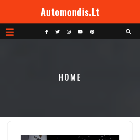
Skip
Automondis.lt
to
content
Open
Button
HOME