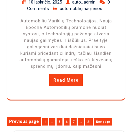
10 lapkričio, 2025
auto_admin
0
Comments
automobilių naujienos
Automobilių Variklių Technologijos: Nauja
Epocha Automobilių pramonė nuolat
vystosi, o technologijų pažanga atveria
naujas galimybes ir iššūkius. Praeityje
galingesni varikliai dažniausiai buvo
kuriami pridedant cilindrų, tačiau šiandien
automobilių gamintojai ieško efektyvesnių
sprendimų. Įdomu, kaip mažesni
Read More
Įrašų
Previous page
Page
Page
Page
Page
Page
1
…
5
6
7
…
21
Next page
puslapiavimas