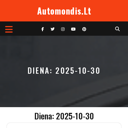
Skip
Automondis.lt
to
content
Open
Button
DIENA:
2025-10-30
Diena:
2025-10-30