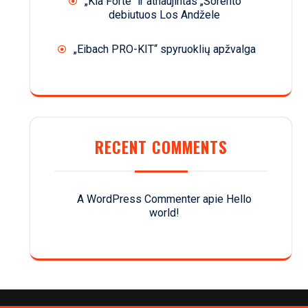
„Kia Forte“ ir atnaujintas „Sorento“
debiutuos Los Andžele
„Eibach PRO-KIT“ spyruoklių apžvalga
RECENT COMMENTS
A WordPress Commenter
apie
Hello
world!