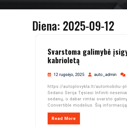
Diena:
2025-09-12
Svarstoma galimybė įsigyt
kabrioletą
12 rugsėjo, 2025
auto_admin
https://autoplovykla.lt/automobiliu-p
Sedano Serija Tęsiasi Infiniti neseni
sedanų, o dabar rimtai svarsto galimybę
Convertible modelius. Šią informaciją
Read More