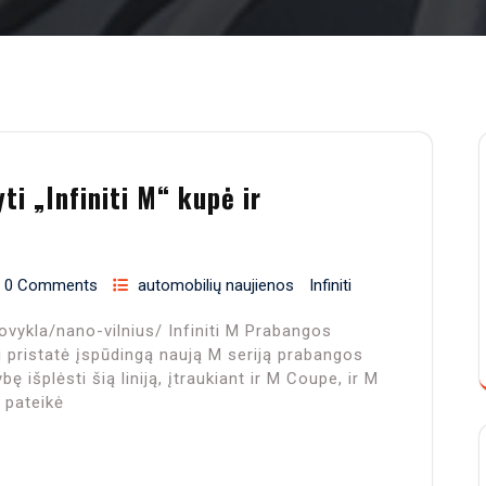
i „Infiniti M“ kupė ir
0 Comments
automobilių naujienos
Infiniti
lovykla/nano-vilnius/ Infiniti M Prabangos
ai pristatė įspūdingą naują M seriją prabangos
 išplėsti šią liniją, įtraukiant ir M Coupe, ir M
 pateikė