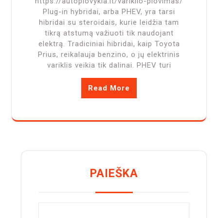
https://autoplovykla.lt/variklio-plovimas/
Plug-in hybridai, arba PHEV, yra tarsi
hibridai su steroidais, kurie leidžia tam
tikrą atstumą važiuoti tik naudojant
elektrą. Tradiciniai hibridai, kaip Toyota
Prius, reikalauja benzino, o jų elektrinis
variklis veikia tik dalinai. PHEV turi
Read More
PAIEŠKA