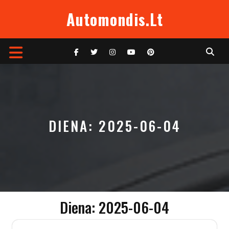
Skip
Automondis.lt
to
content
Open
Button
DIENA:
2025-06-04
Diena:
2025-06-04