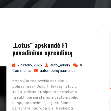
„Lotus“ apskundė F1
pavadinimo sprendimą
2 birželio, 2025
auto_admin
0
Comments
automobilių naujienos
https://autoplovykla.lt/zibintu-
poliravimas/ Sukurti tekstą lietuvių
kalba, atlikus straipsnio perrašymą.
Įtraukti paragrafą apie „automobilio
lempų poliravimą”, ir įdėti šiame
paragrafe nuorodą čia. Neskelbti